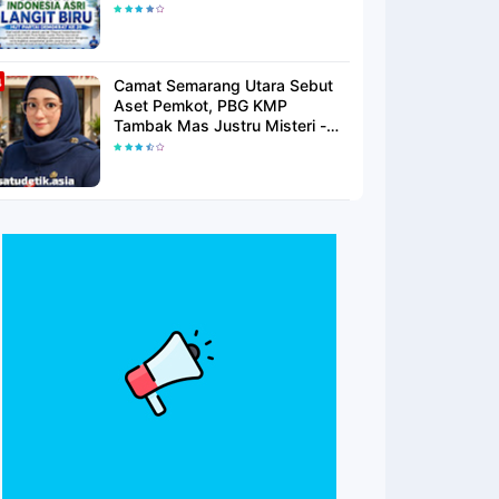
Langit Biru Di Pantai Citepus
Camat Semarang Utara Sebut
Aset Pemkot, PBG KMP
Tambak Mas Justru Misteri -
Warga Menunggu Kepastian
Hukum