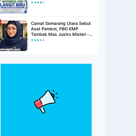
Langit Biru Di Pantai Citepus
Camat Semarang Utara Sebut
Aset Pemkot, PBG KMP
Tambak Mas Justru Misteri -
Warga Menunggu Kepastian
Hukum