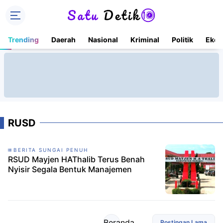
Trending
Daerah
Nasional
Kriminal
Politik
Ekon
RUSD
BERITA SUNGAI PENUH
RSUD Mayjen HAThalib Terus Benah
Nyisir Segala Bentuk Manajemen
Beranda
Postingan Lama