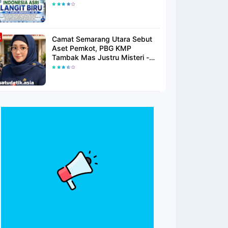
Langit Biru Di Pantai Citepus
Camat Semarang Utara Sebut
Aset Pemkot, PBG KMP
Tambak Mas Justru Misteri -
Warga Menunggu Kepastian
Hukum