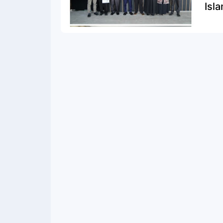
Isl
Tan