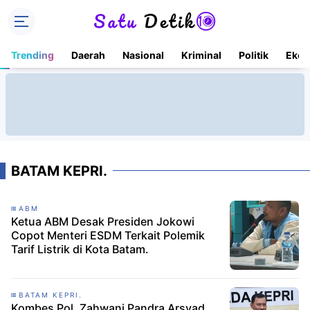
Trending
Daerah
Nasional
Kriminal
Politik
Ekon
BATAM KEPRI.
ABM
Ketua ABM Desak Presiden Jokowi
Copot Menteri ESDM Terkait Polemik
Tarif Listrik di Kota Batam.
BATAM KEPRI.
Kombes Pol. Zahwani Pandra Arsyad