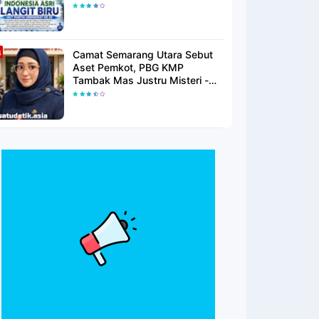
Langit Biru Di Pantai Citepus
Camat Semarang Utara Sebut
Aset Pemkot, PBG KMP
Tambak Mas Justru Misteri -
Warga Menunggu Kepastian
Hukum