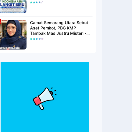
Langit Biru Di Pantai Citepus
Camat Semarang Utara Sebut
Aset Pemkot, PBG KMP
Tambak Mas Justru Misteri -
Warga Menunggu Kepastian
Hukum