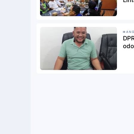
Lin
Pem
ANG
DPR
odo