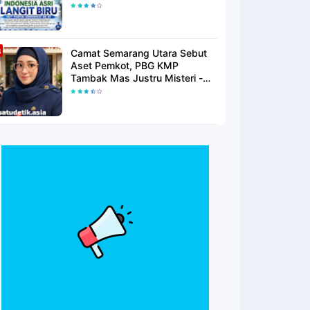
Langit Biru Di Pantai Citepus
Camat Semarang Utara Sebut
Aset Pemkot, PBG KMP
Tambak Mas Justru Misteri -
Warga Menunggu Kepastian
Hukum