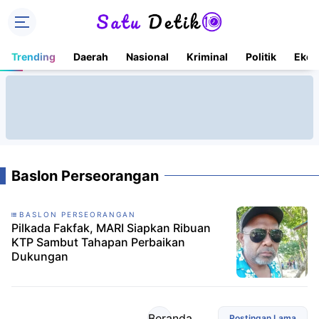
Trending
Daerah
Nasional
Kriminal
Politik
Ekon
Baslon Perseorangan
BASLON PERSEORANGAN
Pilkada Fakfak, MARI Siapkan Ribuan
KTP Sambut Tahapan Perbaikan
Dukungan
Beranda
Postingan Lama