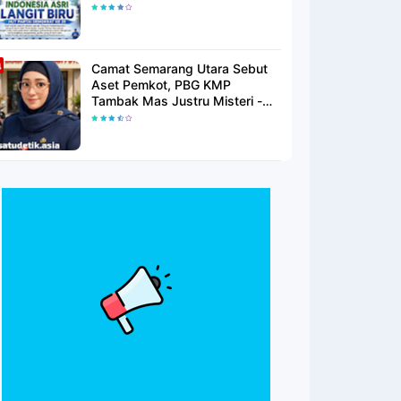
Langit Biru Di Pantai Citepus
Camat Semarang Utara Sebut
Aset Pemkot, PBG KMP
Tambak Mas Justru Misteri -
Warga Menunggu Kepastian
Hukum