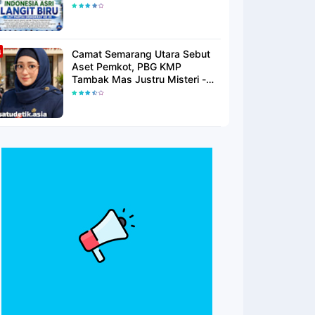
Langit Biru Di Pantai Citepus
Camat Semarang Utara Sebut
Aset Pemkot, PBG KMP
Tambak Mas Justru Misteri -
Warga Menunggu Kepastian
Hukum