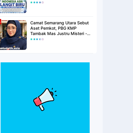
Langit Biru Di Pantai Citepus
Camat Semarang Utara Sebut
Aset Pemkot, PBG KMP
Tambak Mas Justru Misteri -
Warga Menunggu Kepastian
Hukum