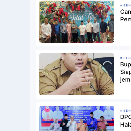
BEN
Cam
Pem
BEN
Bup
Sia
jem
sum
BEN
DPC
Hal