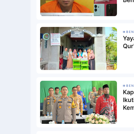
Ben
BEN
Yay
Qur
BEN
Kap
Iku
Kem