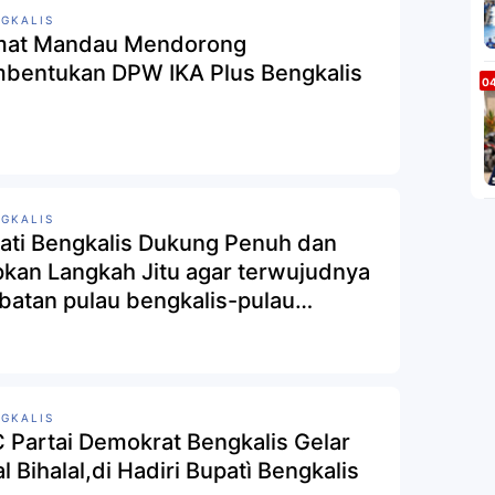
GKALIS
at Mandau Mendorong
bentukan DPW IKA Plus Bengkalis
GKALIS
ati Bengkalis Dukung Penuh dan
pkan Langkah Jitu agar terwujudnya
batan pulau bengkalis-pulau
atra
GKALIS
 Partai Demokrat Bengkalis Gelar
al Bihalal,di Hadiri Bupatì Bengkalis