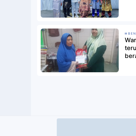
BEN
War
ter
ber