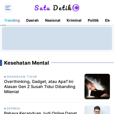
Trending
Daerah
Nasional
Kriminal
Politik
Ekon
Kesehatan Mental
GANGGUAN TIDUR
Overthinking, Gadget, atau Apa? Ini
Alasan Gen Z Susah Tidur Dibanding
Milenial
DEPRESI
Bahaya Kecanduan Judi Online Dapat