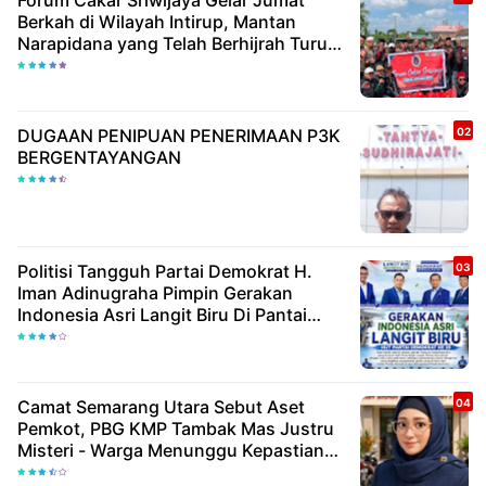
Forum Cakar Sriwijaya Gelar Jumat
Berkah di Wilayah Intirup, Mantan
Narapidana yang Telah Berhijrah Turut
Berbagi Kebaikan
DUGAAN PENIPUAN PENERIMAAN P3K
BERGENTAYANGAN
Politisi Tangguh Partai Demokrat H.
Iman Adinugraha Pimpin Gerakan
Indonesia Asri Langit Biru Di Pantai
Citepus
Camat Semarang Utara Sebut Aset
Pemkot, PBG KMP Tambak Mas Justru
Misteri - Warga Menunggu Kepastian
Hukum