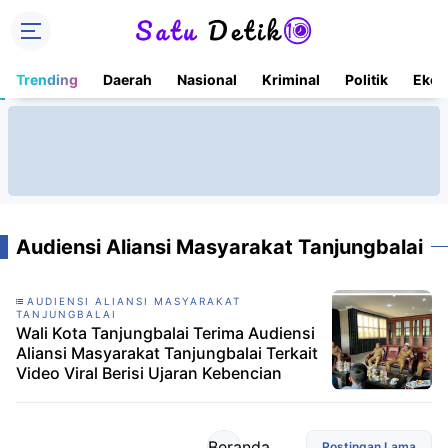
Trending
Daerah
Nasional
Kriminal
Politik
Ekon
Audiensi Aliansi Masyarakat Tanjungbalai
AUDIENSI ALIANSI MASYARAKAT
TANJUNGBALAI
Wali Kota Tanjungbalai Terima Audiensi
Aliansi Masyarakat Tanjungbalai Terkait
Video Viral Berisi Ujaran Kebencian
Beranda
Postingan Lama