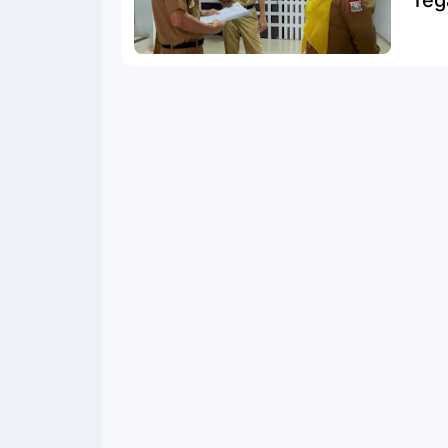
Teg
Pel