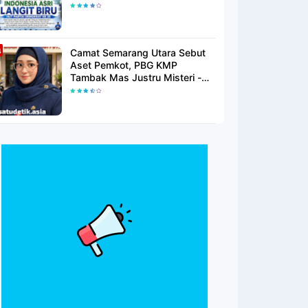
Langit Biru Di Pantai Citepus
Camat Semarang Utara Sebut
Aset Pemkot, PBG KMP
Tambak Mas Justru Misteri -
Warga Menunggu Kepastian
Hukum