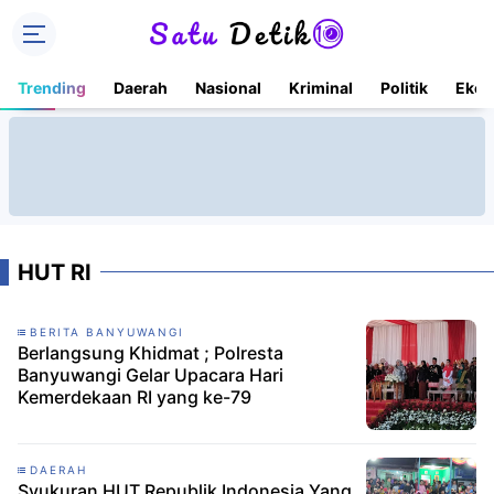
Trending
Daerah
Nasional
Kriminal
Politik
Ekon
HUT RI
BERITA BANYUWANGI
Berlangsung Khidmat ; Polresta
Banyuwangi Gelar Upacara Hari
Kemerdekaan RI yang ke-79
DAERAH
Syukuran HUT Republik Indonesia Yang