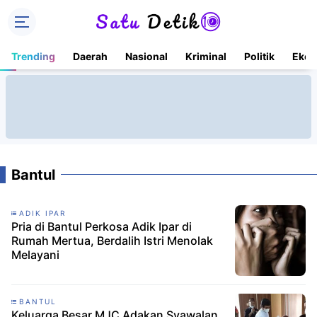
Trending
Daerah
Nasional
Kriminal
Politik
Ekon
Bantul
ADIK IPAR
Pria di Bantul Perkosa Adik Ipar di
Rumah Mertua, Berdalih Istri Menolak
Melayani
BANTUL
Keluarga Besar MJC Adakan Syawalan