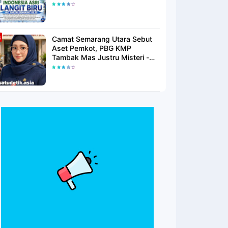
Langit Biru Di Pantai Citepus
Camat Semarang Utara Sebut
Aset Pemkot, PBG KMP
Tambak Mas Justru Misteri -
Warga Menunggu Kepastian
Hukum