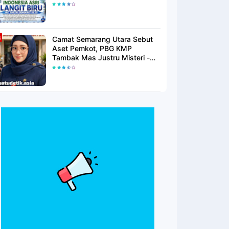
Langit Biru Di Pantai Citepus
Camat Semarang Utara Sebut
Aset Pemkot, PBG KMP
Tambak Mas Justru Misteri -
Warga Menunggu Kepastian
Hukum