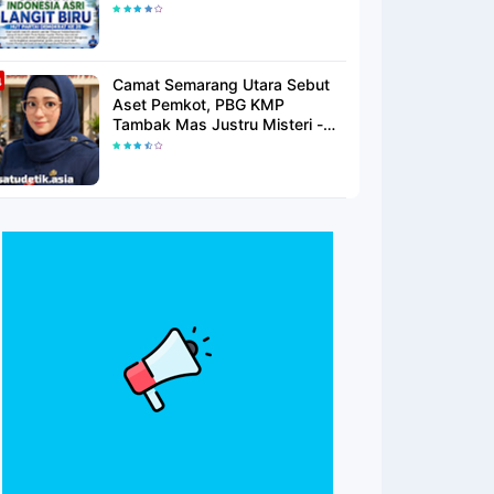
Langit Biru Di Pantai Citepus
Camat Semarang Utara Sebut
Aset Pemkot, PBG KMP
Tambak Mas Justru Misteri -
Warga Menunggu Kepastian
Hukum