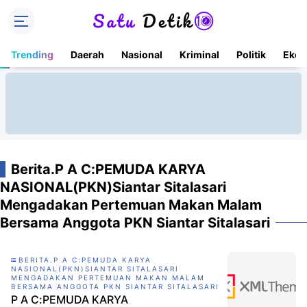
Trending
Daerah
Nasional
Kriminal
Politik
Ekon
Berita.P A C:PEMUDA KARYA
NASIONAL(PKN)Siantar Sitalasari
Mengadakan Pertemuan Makan Malam
Bersama Anggota PKN Siantar Sitalasari
BERITA.P A C:PEMUDA KARYA
NASIONAL(PKN)SIANTAR SITALASARI
MENGADAKAN PERTEMUAN MAKAN MALAM
BERSAMA ANGGOTA PKN SIANTAR SITALASARI
P A C:PEMUDA KARYA