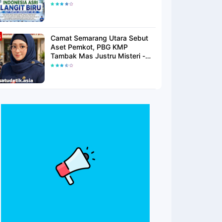
Langit Biru Di Pantai Citepus
Camat Semarang Utara Sebut
Aset Pemkot, PBG KMP
Tambak Mas Justru Misteri -
Warga Menunggu Kepastian
Hukum