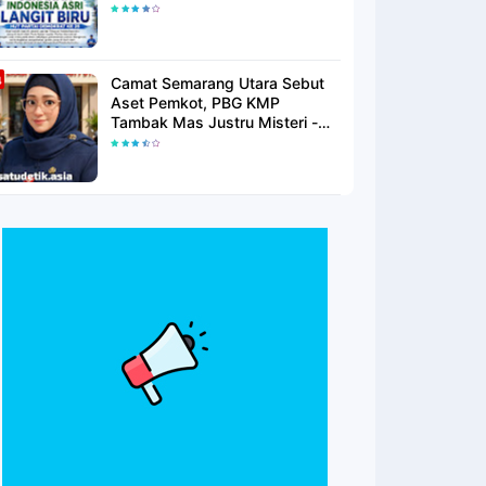
Langit Biru Di Pantai Citepus
Camat Semarang Utara Sebut
Aset Pemkot, PBG KMP
Tambak Mas Justru Misteri -
Warga Menunggu Kepastian
Hukum