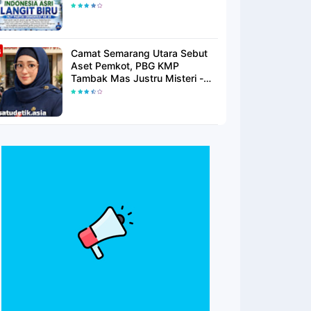
Langit Biru Di Pantai Citepus
Camat Semarang Utara Sebut
Aset Pemkot, PBG KMP
Tambak Mas Justru Misteri -
Warga Menunggu Kepastian
Hukum