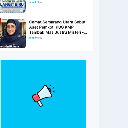
Langit Biru Di Pantai Citepus
Camat Semarang Utara Sebut
Aset Pemkot, PBG KMP
Tambak Mas Justru Misteri -
Warga Menunggu Kepastian
Hukum