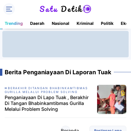
Trending
Daerah
Nasional
Kriminal
Politik
Ekon
Berita Penganiayaan Di Laporan Tuak
BERAKHIR DITANGAN BHABINKAMTIBMAS
GURILLA MELALUI PROBLEM SOLVING
Penganiayaan Di Lapo Tuak , Berakhir
Di Tangan Bhabinkamtibmas Gurilla
Melalui Problem Solving
Beranda
Postingan Lama