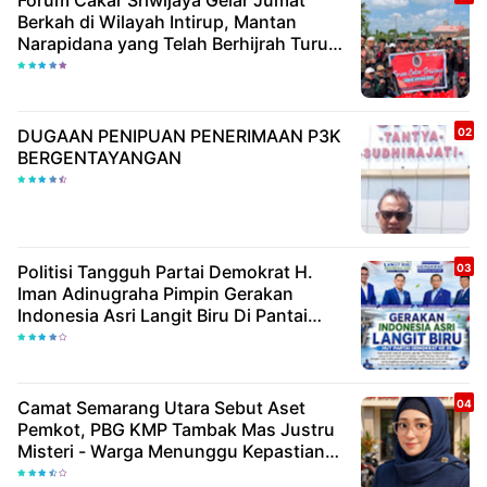
Forum Cakar Sriwijaya Gelar Jumat
Berkah di Wilayah Intirup, Mantan
Narapidana yang Telah Berhijrah Turut
Berbagi Kebaikan
DUGAAN PENIPUAN PENERIMAAN P3K
BERGENTAYANGAN
Politisi Tangguh Partai Demokrat H.
Iman Adinugraha Pimpin Gerakan
Indonesia Asri Langit Biru Di Pantai
Citepus
Camat Semarang Utara Sebut Aset
Pemkot, PBG KMP Tambak Mas Justru
Misteri - Warga Menunggu Kepastian
Hukum