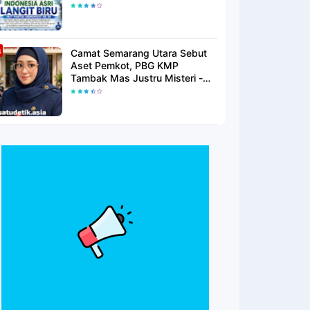
Langit Biru Di Pantai Citepus
Camat Semarang Utara Sebut
Aset Pemkot, PBG KMP
Tambak Mas Justru Misteri -
Warga Menunggu Kepastian
Hukum