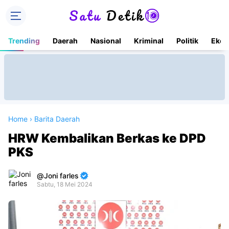
Trending
Daerah
Nasional
Kriminal
Politik
Ekon
Home
›
Barita Daerah
HRW Kembalikan Berkas ke DPD
PKS
Joni farles
Sabtu, 18 Mei 2024
Premium
By
Raushan