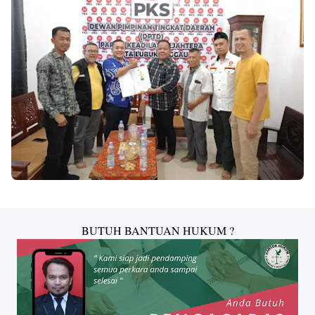
Design
With
Shroff
Templates
BUTUH BANTUAN HUKUM ?