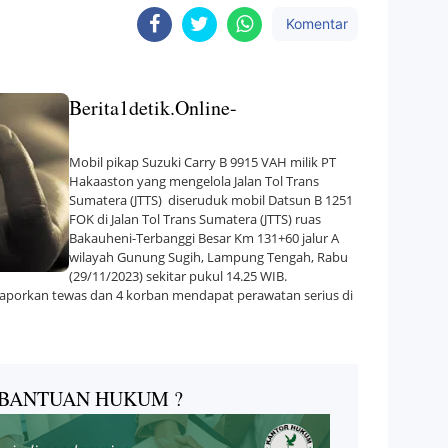
Komentar
Berita1detik.Online-
Mobil pikap Suzuki Carry B 9915 VAH milik PT
Hakaaston yang mengelola Jalan Tol Trans
Sumatera (JTTS) diseruduk mobil Datsun B 1251
FOK di Jalan Tol Trans Sumatera (JTTS) ruas
Bakauheni-Terbanggi Besar Km 131+60 jalur A
wilayah Gunung Sugih, Lampung Tengah, Rabu
(29/11/2023) sekitar pukul 14.25 WIB.
dilaporkan tewas dan 4 korban mendapat perawatan serius di
BANTUAN HUKUM ?