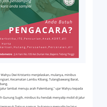
 Wahyu Dwi Kristanto menjelaskan, mulanya, minibus
ungsari, Kecamatan Lambu Kibang, Tulangbawang Barat,
mbang.
di jalur lambat menuju arah Palembang," ujar Wahyu kepada
yah Gunung Sugih, minibus itu hendak menyalip mobil di jalur
bil, termasuk Datsun namun, bukannya menyalip ke lajur