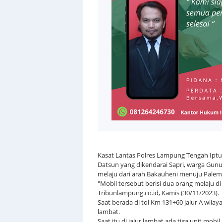
Kasat Lantas Polres Lampung Tengah Iptu
Datsun yang dikendarai Sapri, warga Gun
melaju dari arah Bakauheni menuju Pale
"Mobil tersebut berisi dua orang melaju 
Tribunlampung.co.id, Kamis (30/11/2023).
Saat berada di tol Km 131+60 jalur A wila
lambat.
Saat itu di jalur lambat ada tiga unit mo