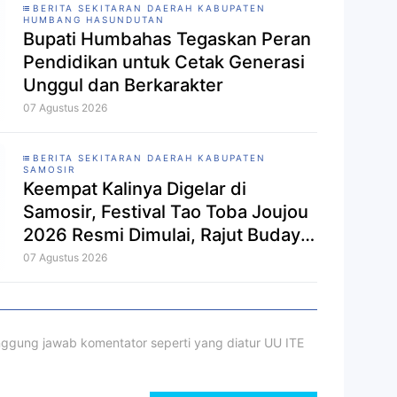
BERITA SEKITARAN DAERAH KABUPATEN
HUMBANG HASUNDUTAN
Bupati Humbahas Tegaskan Peran
Pendidikan untuk Cetak Generasi
Unggul dan Berkarakter
07 Agustus 2026
BERITA SEKITARAN DAERAH KABUPATEN
SAMOSIR
Keempat Kalinya Digelar di
Samosir, Festival Tao Toba Joujou
2026 Resmi Dimulai, Rajut Budaya
dan Perkuat Ekonomi Masyarakat
07 Agustus 2026
ggung jawab komentator seperti yang diatur UU ITE