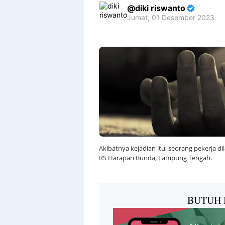
diki riswanto
Jumat, 01 Desember 2023
Premium
By
Raushan
Design
With
Shroff
Templates
Akibatnya kejadian itu, seorang pekerja 
RS Harapan Bunda, Lampung Tengah.
BUTUH 