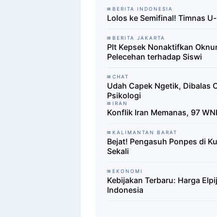
BERITA INDONESIA
Lolos ke Semifinal! Timnas U-
BERITA JAKARTA
Plt Kepsek Nonaktifkan Okn
Pelecehan terhadap Siswi
CHAT
Udah Capek Ngetik, Dibalas O
Psikologi
IRAN
Konflik Iran Memanas, 97 WNI
KALIMANTAN BARAT
Bejat! Pengasuh Ponpes di Ku
Sekali
EKONOMI
Kebijakan Terbaru: Harga Elpij
Indonesia